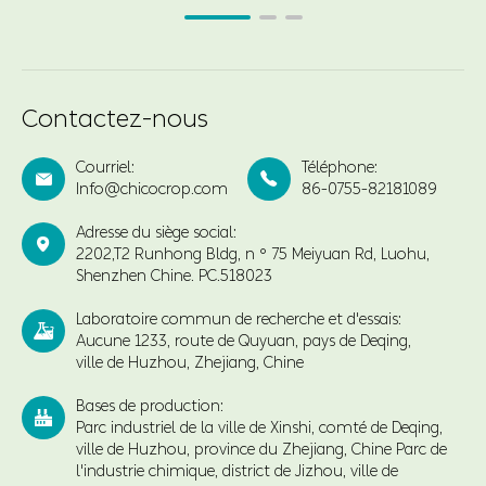
Contactez-nous
Courriel:
Téléphone:


Info@chicocrop.com
86-0755-82181089
Adresse du siège social:

2202,T2 Runhong Bldg, n ° 75 Meiyuan Rd, Luohu,
Shenzhen Chine. PC.518023
Laboratoire commun de recherche et d'essais:

Aucune 1233, route de Quyuan, pays de Deqing,
ville de Huzhou, Zhejiang, Chine
Bases de production:

Parc industriel de la ville de Xinshi, comté de Deqing,
ville de Huzhou, province du Zhejiang, Chine Parc de
l'industrie chimique, district de Jizhou, ville de