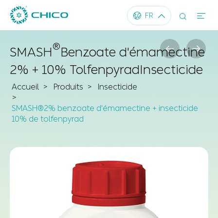




FR
®


SMASH
Benzoate d'émamectine
2% + 10% Tolfenpyrad
Insecticide
Accueil
Produits
Insecticide
SMASH®2% benzoate d'émamectine + insecticide
10% de tolfenpyrad