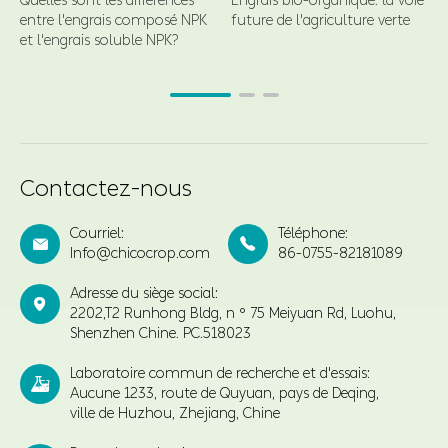
Quelles sont les différences
Engrais bio-organique: la voie
entre l'engrais composé NPK
future de l'agriculture verte
et l'engrais soluble NPK?
Contactez-nous
Courriel:
Téléphone:


Info@chicocrop.com
86-0755-82181089
Adresse du siège social:

2202,T2 Runhong Bldg, n ° 75 Meiyuan Rd, Luohu,
Shenzhen Chine. PC.518023
Laboratoire commun de recherche et d'essais:

Aucune 1233, route de Quyuan, pays de Deqing,
ville de Huzhou, Zhejiang, Chine