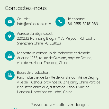
Contactez-nous
Courriel:
Téléphone:


Info@chicocrop.com
86-0755-82181089
Adresse du siège social:

2202,T2 Runhong Bldg, n ° 75 Meiyuan Rd, Luohu,
Shenzhen Chine. PC.518023
Laboratoire commun de recherche et d'essais:

Aucune 1233, route de Quyuan, pays de Deqing,
ville de Huzhou, Zhejiang, Chine
Bases de production:

Parc industriel de la ville de Xinshi, comté de Deqing,
ville de Huzhou, province du Zhejiang, Chine Parc de
l'industrie chimique, district de Jizhou, ville de
Hengshui, province de Hebei, Chine
Passer au vert, aller vendanger.