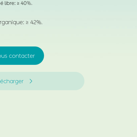
 libre: ≥ 40
%.
rganique: ≥ 42%.
us contacter
lécharger
