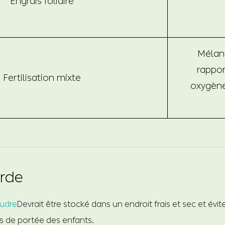
Engrais foliaire
Mélan
rappor
Fertilisation mixte
oxygène
arde
oudre
Devrait être stocké dans un endroit frais et sec et éviter
rs de portée des enfants.