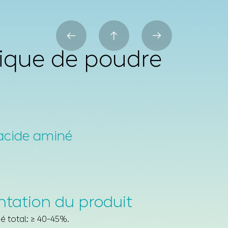



ique de poudre
acide aminé
ntation du produit
é total: ≥ 40-45%.