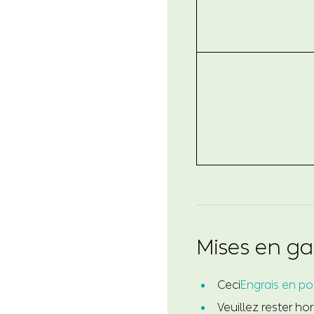
Mises en g
Ceci
Engrais en p
Veuillez rester ho