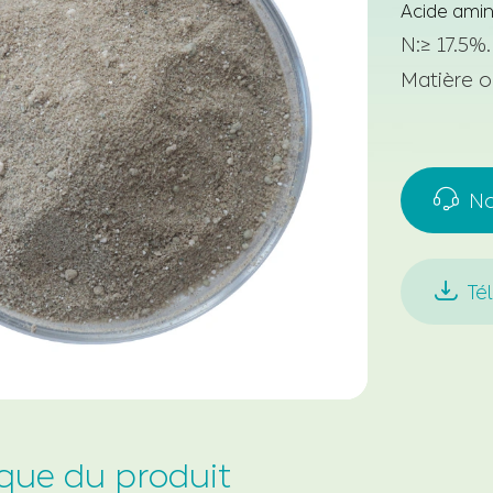
Acide aminé
N:
≥ 17.5
%
.
Matière o

No

Té
ique du produit