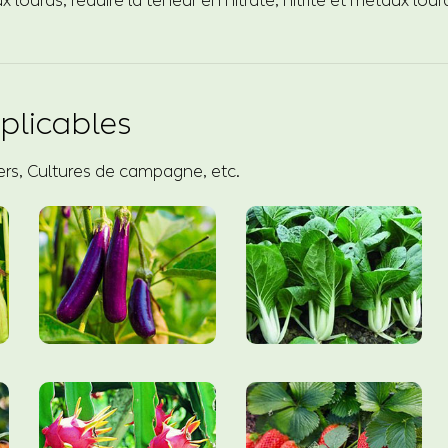
 lourds, réduire la teneur en nitrate, nitrite et métaux lour
plicables
iers, Cultures de campagne, etc.