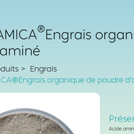
®
AMICA
Engrais organ
 aminé
oduits
Engrais
CA®Engrais organique de poudre d'
Prése
Acide amin