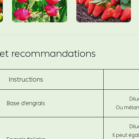
ns et recommandations
Instructions
Dilu
Base d'engrais
Ou mélang
Dilu
Il peut ég