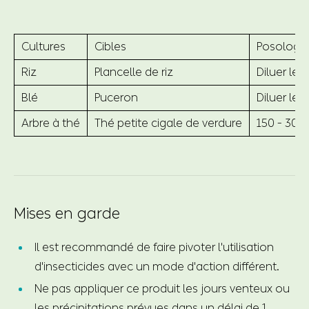
Cultures
Cibles
Posologie
Riz
Plancelle de riz
Diluer le 
Blé
Puceron
Diluer le 
Arbre à thé
Thé petite cigale de verdure
150 - 300
Mises en garde
Il est recommandé de faire pivoter l'utilisation
d'insecticides avec un mode d'action différent.
Ne pas appliquer ce produit les jours venteux ou
les précipitations prévues dans un délai de 1