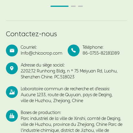
Contactez-nous
Courriel:
Téléphone:


Info@chicocrop.com
86-0755-82181089
Adresse du siège social:

2202,T2 Runhong Bldg, n ° 75 Meiyuan Rd, Luohu,
Shenzhen Chine. PC.518023
Laboratoire commun de recherche et d'essais:

Aucune 1233, route de Quyuan, pays de Deqing,
ville de Huzhou, Zhejiang, Chine
Bases de production:

Parc industriel de la ville de Xinshi, comté de Deqing,
ville de Huzhou, province du Zhejiang, Chine Parc de
l'industrie chimique, district de Jizhou, ville de