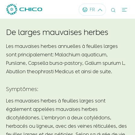




FR
De larges mauvaises herbes
Les mauvaises herbes annuelles à feuilles larges
sont principalement: Malachium aquaticum,
Purslane, Capsella bursa-pastory, Galium spurium L,
Abutilon theophrasti Medicus et ainsi de suite.
Symptômes:
Les mauvaises herbes à feuilles larges sont
également appelées mauvaises herbes
dicotylédones. L'embryon a deux cotylédons,
herbacés ou ligneux, avec des veines réticulées, des
feuilles larges et des pétioles. Selon sa durée de vie,