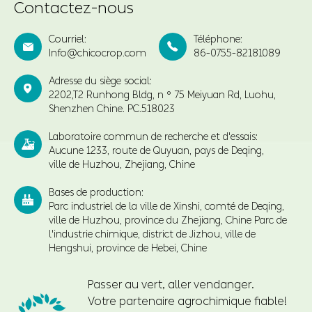
Contactez-nous
Courriel:
Téléphone:


Info@chicocrop.com
86-0755-82181089
Adresse du siège social:

2202,T2 Runhong Bldg, n ° 75 Meiyuan Rd, Luohu,
Shenzhen Chine. PC.518023
Laboratoire commun de recherche et d'essais:

Aucune 1233, route de Quyuan, pays de Deqing,
ville de Huzhou, Zhejiang, Chine
Bases de production:

Parc industriel de la ville de Xinshi, comté de Deqing,
ville de Huzhou, province du Zhejiang, Chine Parc de
l'industrie chimique, district de Jizhou, ville de
Hengshui, province de Hebei, Chine
Passer au vert, aller vendanger.
Votre partenaire agrochimique fiable!