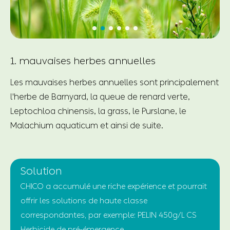
1. mauvaises herbes annuelles
Les mauvaises herbes annuelles sont principalement
l'herbe de Barnyard, la queue de renard verte,
Leptochloa chinensis, la grass, le Purslane, le
Malachium aquaticum et ainsi de suite.
Solution
CHICO a accumulé une riche expérience et pourrait
offrir les solutions de haute classe
correspondantes, par exemple: PELIN 450g/L CS
Herbicide de pré-émergence.