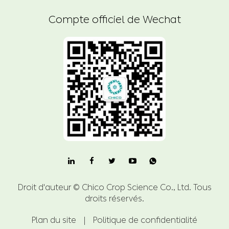
Compte officiel de Wechat

Droit d'auteur ©
Chico Crop Science Co., Ltd.
Tous
droits réservés.
Plan du site
|
Politique de confidentialité