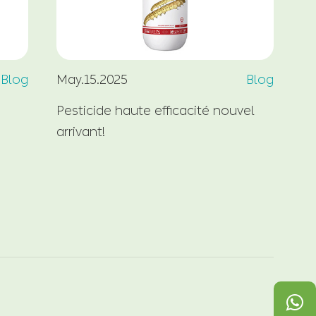
Blog
May.15.2025
Blog
Ma
Pesticide haute efficacité nouvel
Le
arrivant!
l'