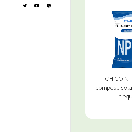

CHICO NP
composé solub
d'équ