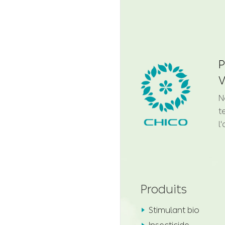
P
V
N
t
l
Produits
Stimulant bio