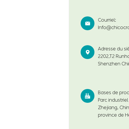
Courriel:

Info@chicocr
Adresse du siè

2202,T2 Runho
Shenzhen Chi
Bases de prod

Parc industrie
Zhejiang, Chin
province de H