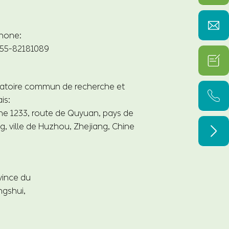

hone:
55-82181089

atoire commun de recherche et

is:
e 1233, route de Quyuan, pays de
g, ville de Huzhou, Zhejiang, Chine

ovince du
ngshui,