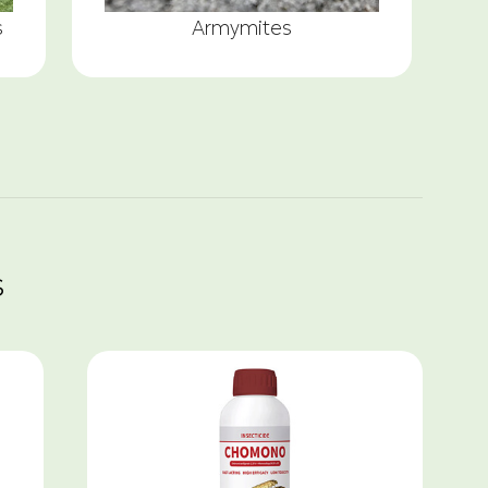
s
Armymites
s