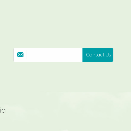
Contact Us

ia