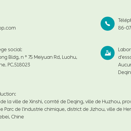
Télép

op.com
86-07
ge social:
Labor

ng Bldg, n ° 75 Meiyuan Rd, Luohu,
d'essa
ne. PC.518023
Aucun
Deqin
uction:
l de la ville de Xinshi, comté de Deqing, ville de Huzhou, pr
e Parc de l'industrie chimique, district de Jizhou, ville de He
ebei, Chine